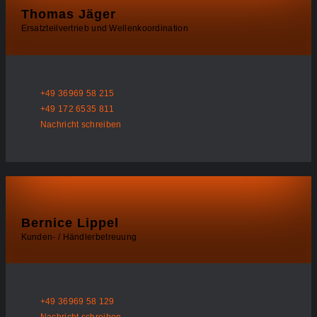
Thomas Jäger
Ersatzteilvertrieb und Wellenkoordination
+49 36969 58 215
+49 172 6535 811
Nachricht schreiben
Bernice Lippel
Kunden- / Händlerbetreuung
+49 36969 58 129