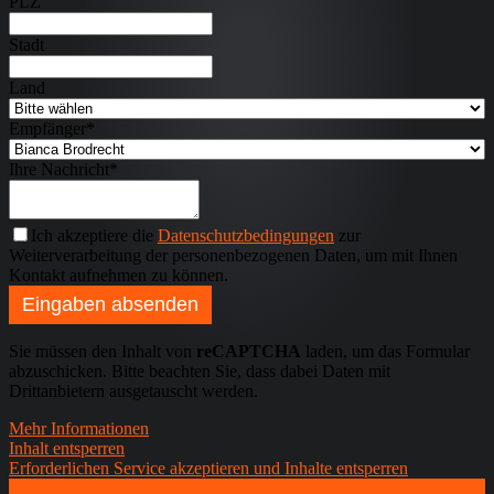
PLZ
Stadt
Land
Empfänger
*
Ihre Nachricht
*
Ich akzeptiere die
Datenschutzbedingungen
zur
Weiterverarbeitung der personenbezogenen Daten, um mit Ihnen
Kontakt aufnehmen zu können.
Email
Eingaben absenden
Address
*
Sie müssen den Inhalt von
reCAPTCHA
laden, um das Formular
abzuschicken. Bitte beachten Sie, dass dabei Daten mit
Drittanbietern ausgetauscht werden.
Mehr Informationen
Inhalt entsperren
Erforderlichen Service akzeptieren und Inhalte entsperren