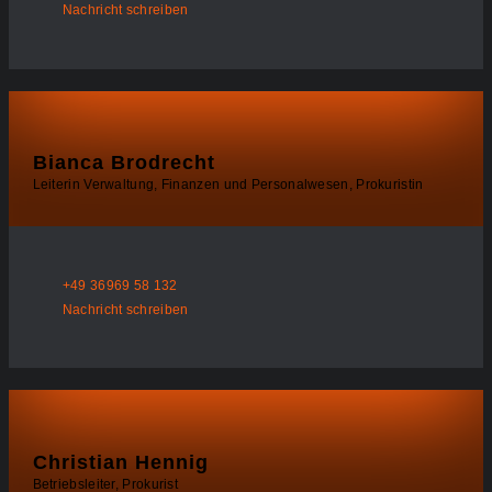
Nachricht schreiben
Bianca Brodrecht
Leiterin Verwaltung, Finanzen und Personalwesen, Prokuristin
+49 36969 58 132
Nachricht schreiben
Christian Hennig
Betriebsleiter, Prokurist