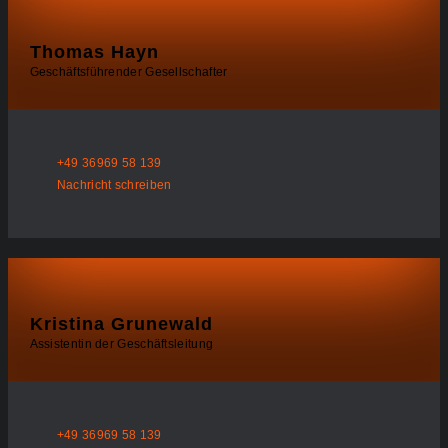
Thomas Hayn
Geschäftsführender Gesellschafter
+49 36969 58 139
Nachricht schreiben
Kristina Grunewald
Assistentin der Geschäftsleitung
+49 36969 58 139