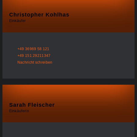
Christopher Kohlhas
Einkäufer
+49 36969 58 121
+49 151 29211347
Nachricht schreiben
Sarah Fleischer
Einkäuferin